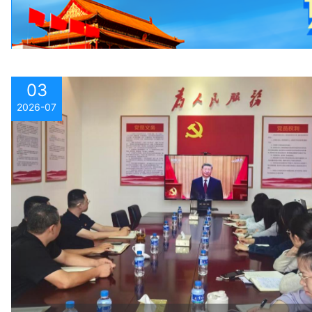
03
2026-07